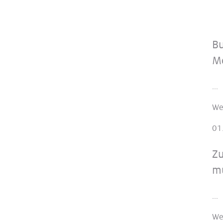
Bu
Mo
...
We
01
Zu
mu
...
We