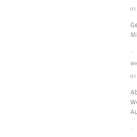
01
Ge
M
...
We
01
Ab
We
A
...