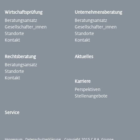
Wirtschafts­prüfung
Unter­nehmens­beratung
Beratungs­ansatz
­­­­Beratungs­ansatz
Gesell­schafter­_innen
Gesell­schafter­_innen
Stand­­­­­­orte
Stand­orte
Kontakt
Kontakt
Rechts­beratung
Aktuelles
Beratungs­ansatz
Stand­orte
Kontakt
Karriere
Perspek­tiven
Stellen­angebote
Service
Impressum
Datenschutzerklärung
Copyright 2015 C.P.A. Gruppe