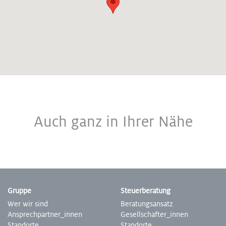
Auch ganz in Ihrer Nähe
Gruppe
Steuer­beratung
Wer wir sind
Beratungs­ansatz
Ansprech­partner­_innen
Gesell­schafter­_innen
Standorte
Stand­orte