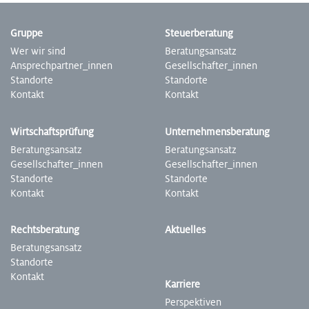
Gruppe
Steuer­beratung
Wer wir sind
Beratungs­ansatz
Ansprech­partner­_innen
Gesell­schafter­_innen
Standorte
Stand­orte
Kontakt
Kontakt
Wirtschafts­prüfung
Unter­nehmens­beratung
Beratungs­ansatz
­­­­Beratungs­ansatz
Gesell­schafter­_innen
Gesell­schafter­_innen
Stand­­­­­­orte
Stand­orte
Kontakt
Kontakt
Rechts­beratung
Aktuelles
Beratungs­ansatz
Stand­orte
Kontakt
Karriere
Perspek­tiven