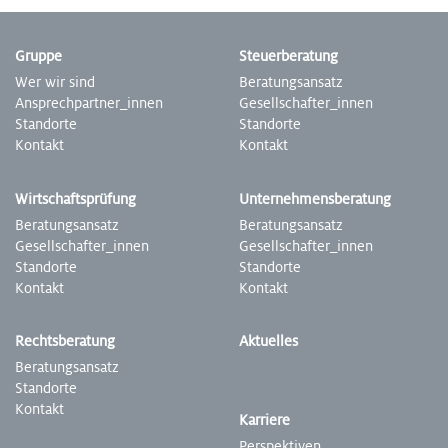
Gruppe
Steuer­beratung
Wer wir sind
Beratungs­ansatz
Ansprech­partner­_innen
Gesell­schafter­_innen
Standorte
Stand­orte
Kontakt
Kontakt
Wirtschafts­prüfung
Unter­nehmens­beratung
Beratungs­ansatz
­­­­Beratungs­ansatz
Gesell­schafter­_innen
Gesell­schafter­_innen
Stand­­­­­­orte
Stand­orte
Kontakt
Kontakt
Rechts­beratung
Aktuelles
Beratungs­ansatz
Stand­orte
Kontakt
Karriere
Perspek­tiven