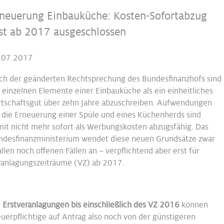
neuerung Einbauküche: Kosten-Sofortabzug
st ab 2017 ausgeschlossen
.07.2017
ch der geänderten Rechtsprechung des Bundesfinanzhofs sind
 einzelnen Elemente einer Einbauküche als ein einheitliches
rtschaftsgut über zehn Jahre abzuschreiben. Aufwendungen
r die Erneuerung einer Spüle und eines Küchenherds sind
mit nicht mehr sofort als Werbungskosten abzugsfähig. Das
ndesfinanzministerium wendet diese neuen Grundsätze zwar
allen noch offenen Fällen an – verpflichtend aber erst für
ranlagungszeiträume (VZ) ab 2017.
i
Erstveranlagungen bis einschließlich des VZ 2016
können
uerpflichtige auf Antrag also noch von der günstigeren