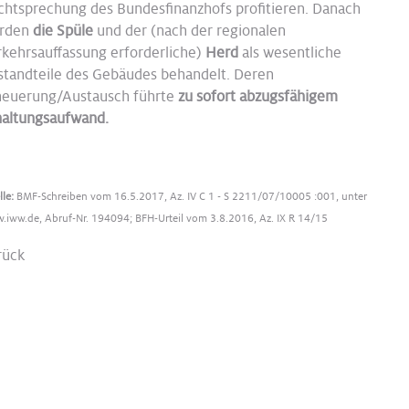
chtsprechung des Bundesfinanzhofs profitieren. Danach
rden
die Spüle
und der (nach der regionalen
rkehrsauffassung erforderliche)
Herd
als wesentliche
standteile des Gebäudes behandelt. Deren
neuerung/Austausch führte
zu sofort abzugsfähigem
haltungsaufwand.
lle:
BMF-Schreiben vom 16.5.2017, Az. IV C 1 - S 2211/07/10005 :001, unter
.iww.de, Abruf-Nr. 194094; BFH-Urteil vom 3.8.2016, Az. IX R 14/15
rück