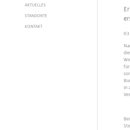
AKTUELLES
Er
STANDORTE
er
KONTAKT
03
Na
die
Wi
fü
so
Bu
in 
Ve
Be
Ste