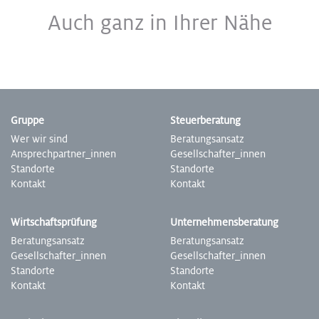
Auch ganz in Ihrer Nähe
Gruppe
Steuer­beratung
Wer wir sind
Beratungs­ansatz
Ansprech­partner­_innen
Gesell­schafter­_innen
Standorte
Stand­orte
Kontakt
Kontakt
Wirtschafts­prüfung
Unter­nehmens­beratung
Beratungs­ansatz
­­­­Beratungs­ansatz
Gesell­schafter­_innen
Gesell­schafter­_innen
Stand­­­­­­orte
Stand­orte
Kontakt
Kontakt