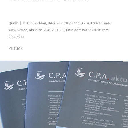
Quelle |
OLG Düsseldorf, Urteil vom 20.7.2018, Az. 4 U 93/16, unter
www.iww.de, Abruf-Nr. 204629; OLG Düsseldorf, PM 18/2018 vom
20.7.2018
Zurück