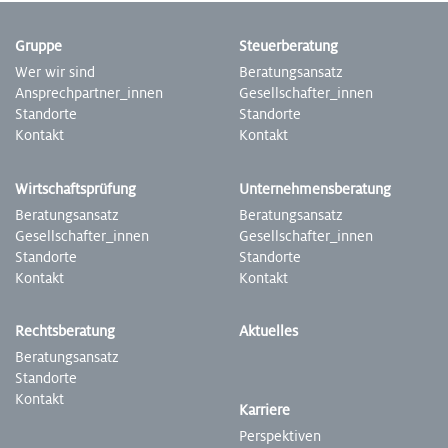
Gruppe
Steuer­beratung
Wer wir sind
Beratungs­ansatz
Ansprech­partner­_innen
Gesell­schafter­_innen
Standorte
Stand­orte
Kontakt
Kontakt
Wirtschafts­prüfung
Unter­nehmens­beratung
Beratungs­ansatz
­­­­Beratungs­ansatz
Gesell­schafter­_innen
Gesell­schafter­_innen
Stand­­­­­­orte
Stand­orte
Kontakt
Kontakt
Rechts­beratung
Aktuelles
Beratungs­ansatz
Stand­orte
Kontakt
Karriere
Perspek­tiven