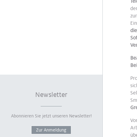
Te
de
zu
Ei
di
So
Ve
Be
Bei
Pr
sic
Se
Newsletter
Sm
Gr
Abonnieren Sie jetzt unseren Newsletter!
Vor
Ar
Zur Anmeldung
übe