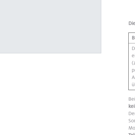
Di
B
D
e
(
p
A
ü
Be
ke
De
So
Mo