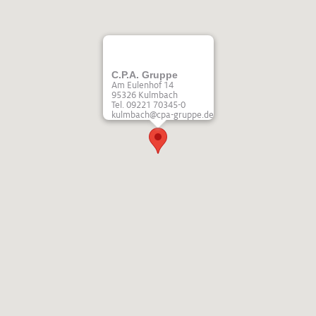
C.P.A. Gruppe
Am Eulenhof 14
95326 Kulmbach
Tel. 09221 70345-0
kulmbach@cpa-gruppe.de