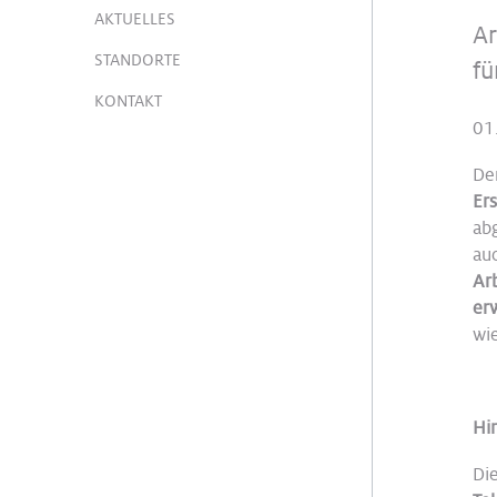
AKTUELLES
Ar
STANDORTE
fü
KONTAKT
01
De
Er
ab
au
Ar
er
wie
Hi
Di