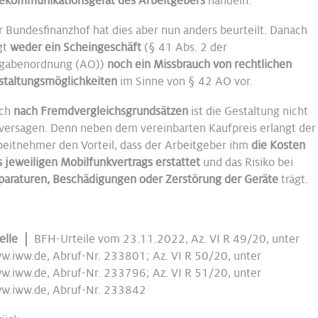
lekommunikationsgerät des Arbeitgebers
handeln.
r Bundesfinanzhof hat dies aber nun anders beurteilt. Danach
gt
weder ein Scheingeschäft
(§ 41 Abs. 2 der
gabenordnung (AO))
noch ein Missbrauch von rechtlichen
staltungsmöglichkeiten
im Sinne von § 42 AO vor.
ch
nach Fremdvergleichsgrundsätzen
ist die Gestaltung nicht
 versagen. Denn neben dem vereinbarten Kaufpreis erlangt der
beitnehmer den Vorteil, dass der Arbeitgeber ihm
die Kosten
 jeweiligen Mobilfunkvertrags erstattet
und das Risiko bei
paraturen, Beschädigungen oder Zerstörung der Geräte
trägt.
elle |
BFH-Urteile vom 23.11.2022, Az. VI R 49/20, unter
w.iww.de, Abruf-Nr. 233801; Az. VI R 50/20, unter
w.iww.de, Abruf-Nr. 233796; Az. VI R 51/20, unter
w.iww.de, Abruf-Nr. 233842