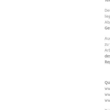
Te
De
lie
Ab
Ge
Au
zu
Ar
des
Re
Qu
ww
ww
ww