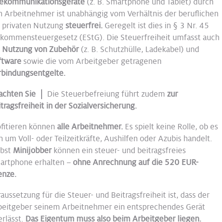
lekommunikationsgeräte
(z. B. Smartphone und Tablet) durch
n Arbeitnehmer ist unabhängig vom Verhältnis der beruflichen
r privaten Nutzung
steuerfrei.
Geregelt ist dies in § 3 Nr. 45
nkommensteuergesetz (EStG). Die Steuerfreiheit umfasst auch
e Nutzung von Zubehör
(z. B. Schutzhülle, Ladekabel) und
ftware
sowie die vom Arbeitgeber getragenen
rbindungsentgelte.
achten Sie |
Die Steuerbefreiung führt zudem
zur
tragsfreiheit in der Sozialversicherung.
ofitieren können
alle Arbeitnehmer.
Es spielt keine Rolle, ob es
h um Voll- oder Teilzeitkräfte, Aushilfen oder Azubis handelt.
lbst
Minijobber
können ein steuer- und beitragsfreies
artphone erhalten –
ohne Anrechnung auf die 520 EUR-
enze.
aussetzung für die Steuer- und Beitragsfreiheit ist, dass der
beitgeber seinem Arbeitnehmer ein entsprechendes Gerät
rlässt.
Das Eigentum muss also beim Arbeitgeber liegen.